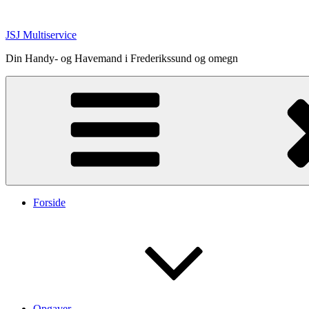
Videre
til
JSJ Multiservice
indhold
Din Handy- og Havemand i Frederikssund og omegn
Forside
Opgaver