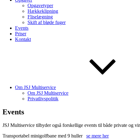
Opgavetyper
Hækkeklipning
Fliselægning
Skift af bløde fuger
Events
Priser
Kontakt
Om JSJ Multiservice
Om JSJ Multiservice
Privatlivspolitik
Events
JSJ Multiservice tilbyder også forskellige events til både private og v
Transportabel minigolfbane med 9 huller
se mere her